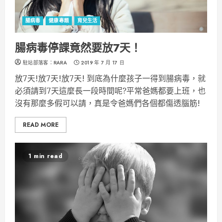
腸病毒
健康專題
育兒生活
腸病毒停課竟然要放7天！
駐站部落客：RARA
2019 年 7 月 17 日
放7天!放7天!放7天! 到底為什麼孩子一得到腸病毒，就
必須請到7天這麼長一段時間呢?平常爸媽都要上班，也
沒有那麼多假可以請，真是令爸媽們各個都傷透腦筋!
READ MORE
1 min read