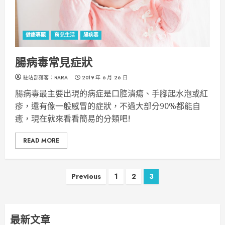
健康專題
育兒生活
腸病毒
腸病毒常見症狀
駐站部落客：RARA
2019 年 6 月 26 日
腸病毒最主要出現的病症是口腔潰瘍、手腳起水泡或紅
疹，還有像一般感冒的症狀，不過大部分90%都能自
癒，現在就來看看簡易的分類吧!
READ MORE
文
Previous
1
2
3
章
導
最新文章