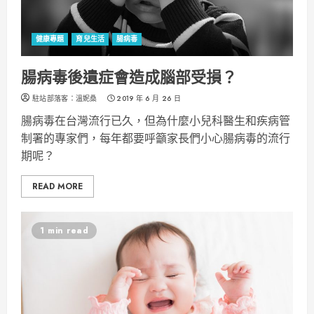
健康專題
育兒生活
腸病毒
腸病毒後遺症會造成腦部受損？
駐站部落客：溫妮桑
2019 年 6 月 26 日
腸病毒在台灣流行已久，但為什麼小兒科醫生和疾病管
制署的專家們，每年都要呼籲家長們小心腸病毒的流行
期呢？
READ MORE
1 min read