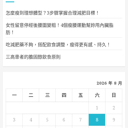
覽
怎麼瘦到理想體型？3步驟掌握合理減肥目標！
女性留意停經後腰圍變粗！4個瘦腰運動幫妳甩內臟脂
肪！
吃減肥藥不夠，搭配飲食調整，瘦得更有感、持久！
三高患者的膽固醇飲食原則
2026 年 8 月
一
二
三
四
五
六
日
1
2
3
4
5
6
7
8
9