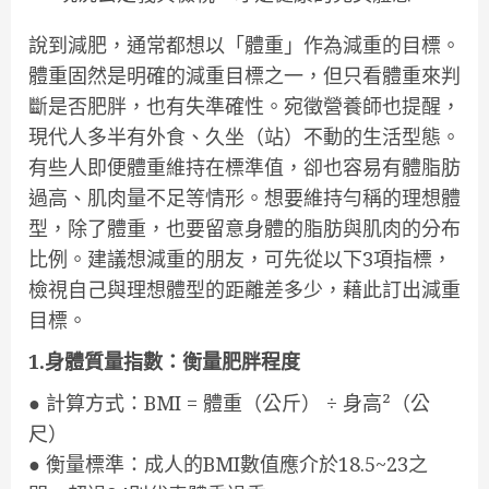
說到減肥，通常都想以「體重」作為減重的目標。
體重固然是明確的減重目標之一，但只看體重來判
斷是否肥胖，也有失準確性。宛徵營養師也提醒，
現代人多半有外食、久坐（站）不動的生活型態。
有些人即便體重維持在標準值，卻也容易有體脂肪
過高、肌肉量不足等情形。想要維持勻稱的理想體
型，除了體重，也要留意身體的脂肪與肌肉的分布
比例。建議想減重的朋友，可先從以下3項指標，
檢視自己與理想體型的距離差多少，藉此訂出減重
目標。
1.身體質量指數：衡量肥胖程度
● 計算方式：BMI = 體重（公斤） ÷ 身高²（公
尺）
● 衡量標準：成人的BMI數值應介於18.5~23之