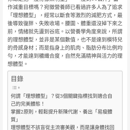
作減重目標嗎？宛徵營養師已看過許多人為了追求
「理想體型」，經常以斷食等激烈的減肥方式，最
後導致復胖、失敗收場。腰圍、體重還沒掉下來之
前，情緒就先盪到谷底。以營養學角度來說，所謂
的理想體型，並非是某個數值，也不是達到模特兒
的骨感身材；而是指身上的肌肉、脂肪分布比例均
勻，才能達到穠纖合度，自然充滿精神與活力的理
想體型。
目錄
何謂「理想體型」？從3個關鍵指標找到適合自
己的完美體態！
掌握2原則，輕鬆提升新陳代謝、養出「易瘦體
質」
理想體型不該盲從主流審美觀，而是讓身體找回