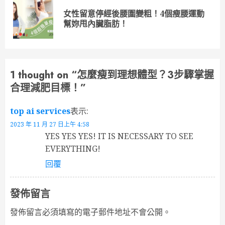
Reading
女性留意停經後腰圍變粗！4個瘦腰運動
Pre
幫妳甩內臟脂肪！
pos
1 thought on “
怎麼瘦到理想體型？3步驟掌握
合理減肥目標！
”
top ai services
表示:
2023 年 11 月 27 日上午 4:58
YES YES YES! IT IS NECESSARY TO SEE
EVERYTHING!
回覆
發佈留言
發佈留言必須填寫的電子郵件地址不會公開。