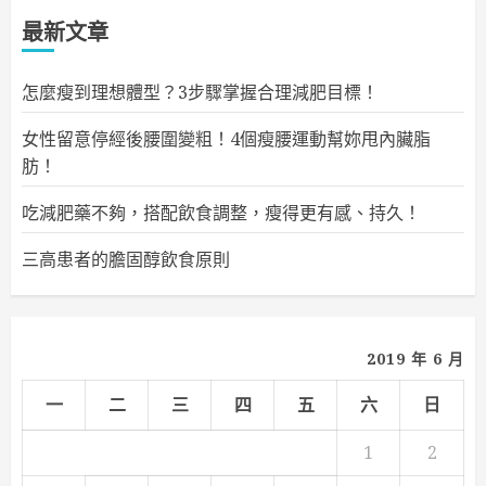
最新文章
怎麼瘦到理想體型？3步驟掌握合理減肥目標！
女性留意停經後腰圍變粗！4個瘦腰運動幫妳甩內臟脂
肪！
吃減肥藥不夠，搭配飲食調整，瘦得更有感、持久！
三高患者的膽固醇飲食原則
2019 年 6 月
一
二
三
四
五
六
日
1
2