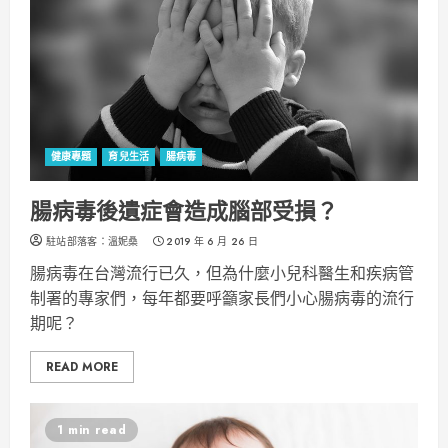
健康專題
育兒生活
腸病毒
腸病毒後遺症會造成腦部受損？
駐站部落客：溫妮桑
2019 年 6 月 26 日
腸病毒在台灣流行已久，但為什麼小兒科醫生和疾病管
制署的專家們，每年都要呼籲家長們小心腸病毒的流行
期呢？
READ MORE
1 min read