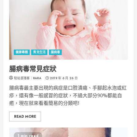
健康專題
育兒生活
腸病毒
腸病毒常見症狀
駐站部落客：RARA
2019 年 6 月 26 日
腸病毒最主要出現的病症是口腔潰瘍、手腳起水泡或紅
疹，還有像一般感冒的症狀，不過大部分90%都能自
癒，現在就來看看簡易的分類吧!
READ MORE
1 min read