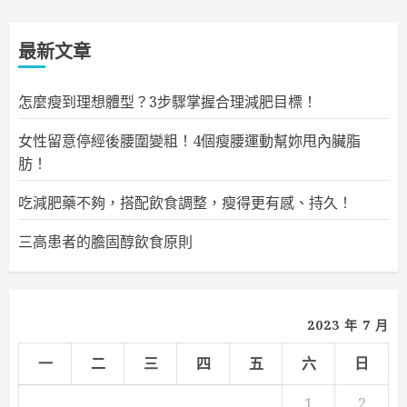
最新文章
怎麼瘦到理想體型？3步驟掌握合理減肥目標！
女性留意停經後腰圍變粗！4個瘦腰運動幫妳甩內臟脂
肪！
吃減肥藥不夠，搭配飲食調整，瘦得更有感、持久！
三高患者的膽固醇飲食原則
2023 年 7 月
一
二
三
四
五
六
日
1
2