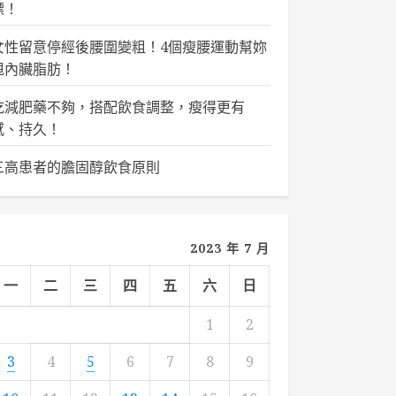
標！
女性留意停經後腰圍變粗！4個瘦腰運動幫妳
甩內臟脂肪！
吃減肥藥不夠，搭配飲食調整，瘦得更有
感、持久！
三高患者的膽固醇飲食原則
2023 年 7 月
一
二
三
四
五
六
日
1
2
3
4
5
6
7
8
9