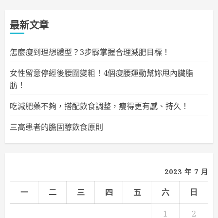
最新文章
怎麼瘦到理想體型？3步驟掌握合理減肥目標！
女性留意停經後腰圍變粗！4個瘦腰運動幫妳甩內臟脂
肪！
吃減肥藥不夠，搭配飲食調整，瘦得更有感、持久！
三高患者的膽固醇飲食原則
2023 年 7 月
一
二
三
四
五
六
日
1
2