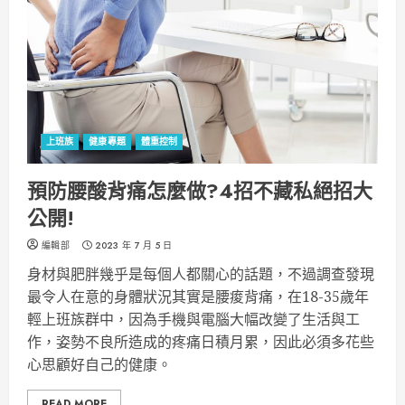
上班族
健康專題
體重控制
預防腰酸背痛怎麼做?4招不藏私絕招大
公開!
編輯部
2023 年 7 月 5 日
身材與肥胖幾乎是每個人都關心的話題，不過調查發現
最令人在意的身體狀況其實是腰痠背痛，在18-35歲年
輕上班族群中，因為手機與電腦大幅改變了生活與工
作，姿勢不良所造成的疼痛日積月累，因此必須多花些
心思顧好自己的健康。
READ MORE