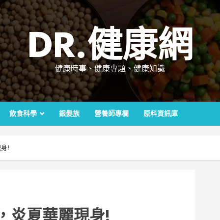
DR.健康網
健康時事、健康專題、健康知識
飲食科學
銀髮族
營養師專欄
原料資訊庫
身!
，炎夏華麗現身!