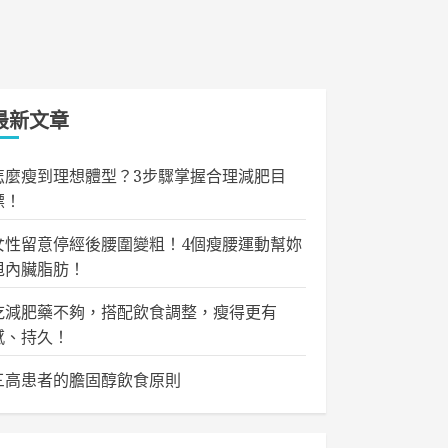
最新文章
怎麼瘦到理想體型？3步驟掌握合理減肥目
標！
女性留意停經後腰圍變粗！4個瘦腰運動幫妳
甩內臟脂肪！
吃減肥藥不夠，搭配飲食調整，瘦得更有
感、持久！
三高患者的膽固醇飲食原則