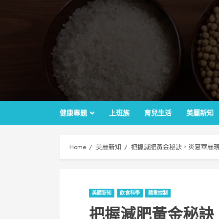
Skip
to
content
健康專題
上班族
育兒生活
美麗新知
Home
美麗新知
把握減肥黃金秘訣，炎夏華麗現
美麗新知
飲食科學
體重控制
把握減肥黃金秘訣