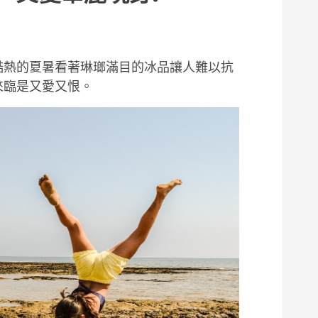
酷熱的夏暑看著琳瑯滿目的冰品讓人難以抗
來臨是又愛又恨。