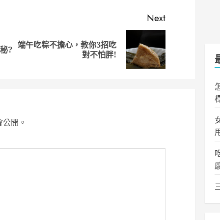
Next
端午吃粽不擔心，教你3招吃
Previous
Next
秘?
對不怕胖!
post:
post:
會公開。