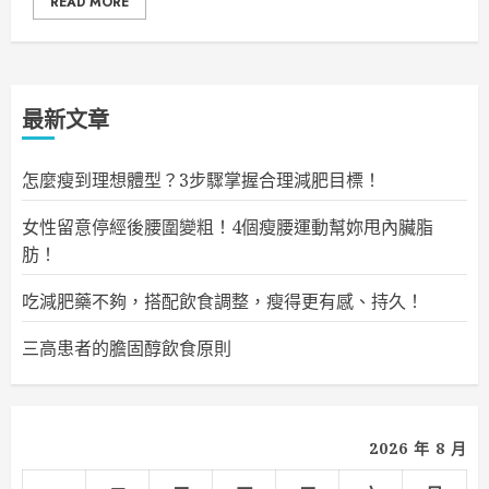
READ MORE
最新文章
怎麼瘦到理想體型？3步驟掌握合理減肥目標！
女性留意停經後腰圍變粗！4個瘦腰運動幫妳甩內臟脂
肪！
吃減肥藥不夠，搭配飲食調整，瘦得更有感、持久！
三高患者的膽固醇飲食原則
2026 年 8 月