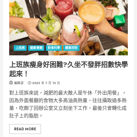
上班族
健康專題
飲食科學
體重控制
上班族瘦身好困難?久坐不發胖招數快學
起來！
編輯部
2023 年 7 月 10 日
對上班族來説，減肥的最大敵人是午休「外出用餐」，
因為外面餐廳的食物大多高油高熱量，往往攝取過多熱
量，吃飽了回辦公室又立刻坐下工作，最後只會轉化成
肚子上的脂肪。
READ MORE