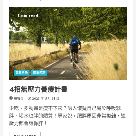
1 min read
飲食科學
體重控制
4招無壓力養瘦計畫
編輯部
2023 年 5 月 31 日
少吃、多動還是瘦不下來？讓人懷疑自己屬於呼吸就
胖、喝水也胖的體質！專家說，肥胖原因非常複雜，連
壓力都會讓你胖！