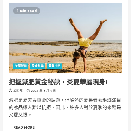
1 min read
美麗新知
飲食科學
體重控制
把握減肥黃金秘訣，炎夏華麗現身!
編輯部
2023 年 6 月 9 日
減肥是夏天最重要的課題，但酷熱的夏暑看著琳瑯滿目
的冰品讓人難以抗拒，因此，許多人對於夏季的來臨是
又愛又恨。
READ MORE