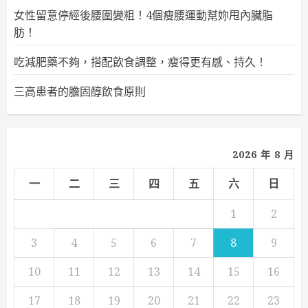
女性留意停經後腰圍變粗！4個瘦腰運動幫妳甩內臟脂
肪！
吃減肥藥不夠，搭配飲食調整，瘦得更有感、持久！
三高患者的膽固醇飲食原則
2026 年 8 月
一
二
三
四
五
六
日
1
2
3
4
5
6
7
8
9
10
11
12
13
14
15
16
17
18
19
20
21
22
23