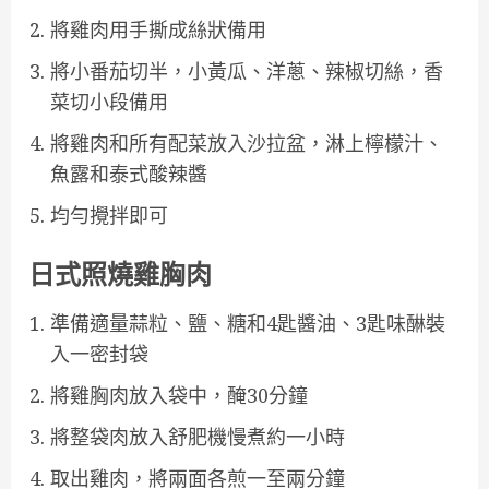
將雞肉用手撕成絲狀備用
將小番茄切半，小黃瓜、洋蔥、辣椒切絲，香
菜切小段備用
將雞肉和所有配菜放入沙拉盆，淋上檸檬汁、
魚露和泰式酸辣醬
均勻攪拌即可
日式照燒雞胸肉
準備適量蒜粒、鹽、糖和4匙醬油、3匙味醂裝
入一密封袋
將雞胸肉放入袋中，醃30分鐘
將整袋肉放入舒肥機慢煮約一小時
取出雞肉，將兩面各煎一至兩分鐘