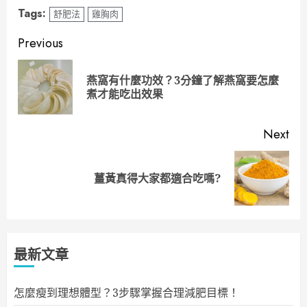
Tags:
舒肥法
雞胸肉
Continue
Previous
Reading
燕窩有什麼功效？3分鐘了解燕窩要怎麼
Pre
煮才能吃出效果
pos
Next
Next
薑黃真得大家都適合吃嗎?
post:
最新文章
怎麼瘦到理想體型？3步驟掌握合理減肥目標！