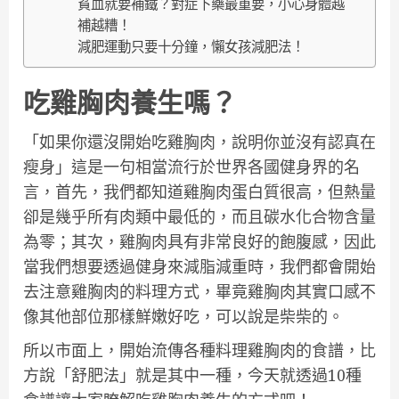
貧血就要補鐵？對症下藥最重要，小心身體越
補越糟！
減肥運動只要十分鐘，懶女孩減肥法！
吃雞胸肉養生嗎？
「如果你還沒開始吃雞胸肉，說明你並沒有認真在
瘦身」這是一句相當流行於世界各國健身界的名
言，首先，我們都知道雞胸肉蛋白質很高，但熱量
卻是幾乎所有肉類中最低的，而且碳水化合物含量
為零；其次，雞胸肉具有非常良好的飽腹感，因此
當我們想要透過健身來減脂減重時，我們都會開始
去注意雞胸肉的料理方式，畢竟雞胸肉其實口感不
像其他部位那樣鮮嫩好吃，可以說是柴柴的。
所以市面上，開始流傳各種料理雞胸肉的食譜，比
方說「舒肥法」就是其中一種，今天就透過10種