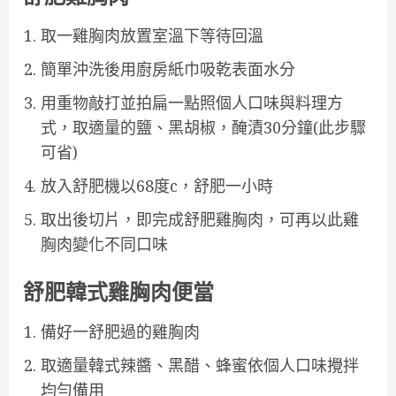
取一雞胸肉放置室溫下等待回溫
簡單沖洗後用廚房紙巾吸乾表面水分
用重物敲打並拍扁一點照個人口味與料理方
式，取適量的鹽、黑胡椒，醃漬30分鐘(此步驟
可省)
放入舒肥機以68度c，舒肥一小時
取出後切片，即完成舒肥雞胸肉，可再以此雞
胸肉變化不同口味
舒肥韓式雞胸肉便當
備好一舒肥過的雞胸肉
取適量韓式辣醬、黑醋、蜂蜜依個人口味攪拌
均勻備用