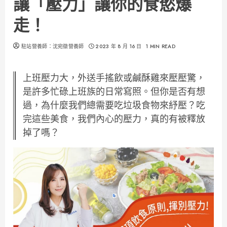
讓「壓力」讓你的食慾爆
走！
駐站營養師：沈宛徵營養師
2023 年 8 月 16 日
1 MIN READ
上班壓力大，外送手搖飲或鹹酥雞來壓壓驚，
是許多忙碌上班族的日常寫照。但你是否有想
過，為什麼我們總需要吃垃圾食物來紓壓？吃
完這些美食，我們內心的壓力，真的有被釋放
掉了嗎？