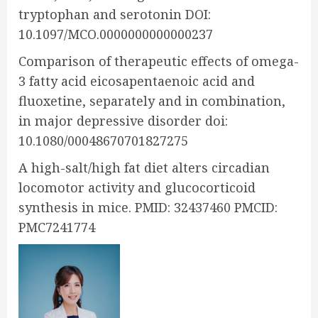
tryptophan and serotonin DOI:
10.1097/MCO.0000000000000237
Comparison of therapeutic effects of omega-
3 fatty acid eicosapentaenoic acid and
fluoxetine, separately and in combination,
in major depressive disorder doi:
10.1080/00048670701827275
A high-salt/high fat diet alters circadian
locomotor activity and glucocorticoid
synthesis in mice. PMID: 32437460 PMCID:
PMC7241774