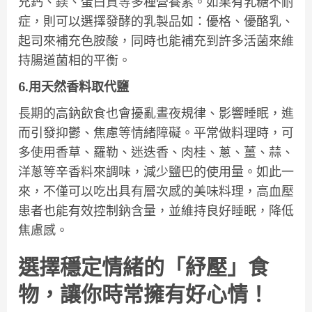
充鈣、鎂、蛋白質等多種營養素。如果有乳糖不耐
症，則可以選擇發酵的乳製品如：優格、優酪乳、
起司來補充色胺酸，同時也能補充到許多活菌來維
持腸道菌相的平衡。
6.用天然香料取代鹽
長期的高鈉飲食也會擾亂晝夜規律、影響睡眠，進
而引發抑鬱、焦慮等情緒障礙。平常做料理時，可
多使用香草、羅勒、迷迭香、肉桂、蔥、薑、蒜、
洋蔥等辛香料來調味，減少鹽巴的使用量。如此一
來，不僅可以吃出具有層次感的美味料理，高血壓
患者也能有效控制鈉含量，並維持良好睡眠，降低
焦慮感。
選擇穩定情緒的「紓壓」食
物，讓你時常擁有好心情！