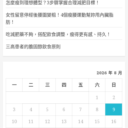
怎麼瘦到理想體型？3步驟掌握合理減肥目標！
女性留意停經後腰圍變粗！4個瘦腰運動幫妳甩內臟脂
肪！
吃減肥藥不夠，搭配飲食調整，瘦得更有感、持久！
三高患者的膽固醇飲食原則
2026 年 8 月
一
二
三
四
五
六
日
1
2
3
4
5
6
7
8
9
10
11
12
13
14
15
16