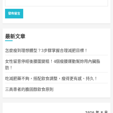
最新文章
怎麼瘦到理想體型？3步驟掌握合理減肥目標！
女性留意停經後腰圍變粗！4個瘦腰運動幫妳甩內臟脂
肪！
吃減肥藥不夠，搭配飲食調整，瘦得更有感、持久！
三高患者的膽固醇飲食原則
2026 年 8 月