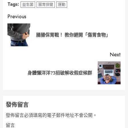
Tags:
益生菌
腸胃保健
運動
Continue
Previous
Reading
Pre
腸腸保胃戰！ 教你避開「傷胃食物」
pos
Next
Next
身體懶洋洋?3招破解收假症候群
post:
發佈留言
發佈留言必須填寫的電子郵件地址不會公開。
留言