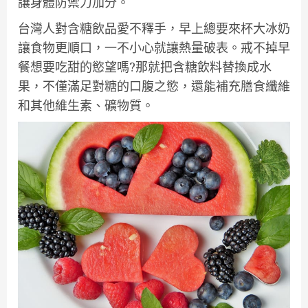
讓身體防禦力加分。
台灣人對含糖飲品愛不釋手，早上總要來杯大冰奶
讓食物更順口，一不小心就讓熱量破表。戒不掉早
餐想要吃甜的慾望嗎?那就把含糖飲料替換成水
果，不僅滿足對糖的口腹之慾，還能補充膳食纖維
和其他維生素、礦物質。