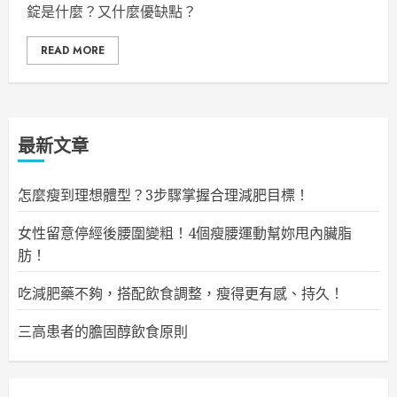
錠是什麼？又什麼優缺點？
READ MORE
最新文章
怎麼瘦到理想體型？3步驟掌握合理減肥目標！
女性留意停經後腰圍變粗！4個瘦腰運動幫妳甩內臟脂
肪！
吃減肥藥不夠，搭配飲食調整，瘦得更有感、持久！
三高患者的膽固醇飲食原則