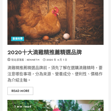
飲食科學
2020十大滴雞精推薦精選品牌
駐站部落客：KENNETH
2020 年 4 月 1 日
滴雞精推薦精選品牌前，須先了解在選購滴雞精時，要
注意哪些事項，分為來源、營養成分、便利性、價格作
為介紹主軸。
READ MORE
1 min read