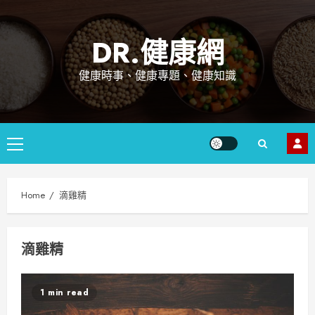
Skip
to
DR.健康網
content
健康時事、健康專題、健康知識
Primary
Menu
Home
滴雞精
滴雞精
1 min read