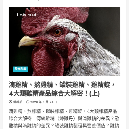
1 min read
飲食科學
滴雞精、熬雞精、罐裝雞精、雞精錠，
4大類雞精產品綜合大解密！(上)
編輯部
2020 年 3 月 24 日
滴雞精、熬雞精、罐裝雞精、雞精錠，4大類雞精產品
綜合大解密！傳統雞精（煉雞丹）與滴雞精的差異？熬
雞精與滴雞精的差異？罐裝雞精製程與營養價值？雞精