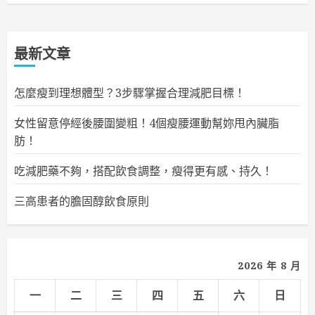
最新文章
怎麼瘦到理想體型？3步驟掌握合理減肥目標！
女性留意停經後腰圍變粗！4個瘦腰運動幫妳甩內臟脂
肪！
吃減肥藥不夠，搭配飲食調整，瘦得更有感、持久！
三高患者的膽固醇飲食原則
2026 年 8 月
一
二
三
四
五
六
日