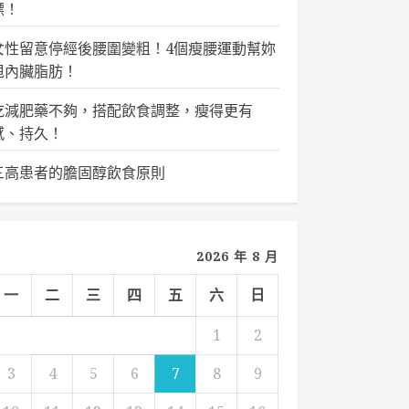
標！
女性留意停經後腰圍變粗！4個瘦腰運動幫妳
甩內臟脂肪！
吃減肥藥不夠，搭配飲食調整，瘦得更有
感、持久！
三高患者的膽固醇飲食原則
2026 年 8 月
一
二
三
四
五
六
日
1
2
3
4
5
6
7
8
9