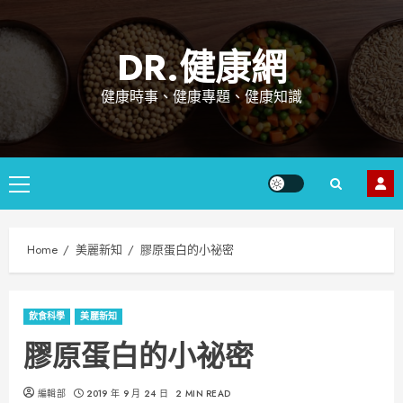
Skip
to
DR.健康網
content
健康時事、健康專題、健康知識
Primary
Menu
Home
美麗新知
膠原蛋白的小祕密
飲食科學
美麗新知
膠原蛋白的小祕密
編輯部
2019 年 9 月 24 日
2 MIN READ