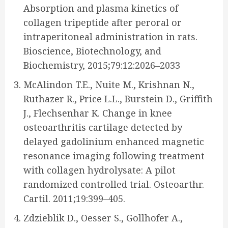
Absorption and plasma kinetics of
collagen tripeptide after peroral or
intraperitoneal administration in rats.
Bioscience, Biotechnology, and
Biochemistry, 2015;79:12:2026–2033
McAlindon T.E., Nuite M., Krishnan N.,
Ruthazer R., Price L.L., Burstein D., Griffith
J., Flechsenhar K. Change in knee
osteoarthritis cartilage detected by
delayed gadolinium enhanced magnetic
resonance imaging following treatment
with collagen hydrolysate: A pilot
randomized controlled trial. Osteoarthr.
Cartil. 2011;19:399–405.
Zdzieblik D., Oesser S., Gollhofer A.,