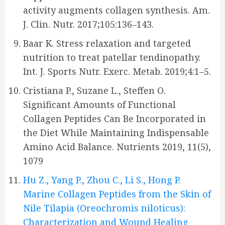
activity augments collagen synthesis. Am.
J. Clin. Nutr. 2017;105:136–143.
Baar K. Stress relaxation and targeted
nutrition to treat patellar tendinopathy.
Int. J. Sports Nutr. Exerc. Metab. 2019;4:1–5.
Cristiana P., Suzane L., Steffen O.
Significant Amounts of Functional
Collagen Peptides Can Be Incorporated in
the Diet While Maintaining Indispensable
Amino Acid Balance. Nutrients 2019, 11(5),
1079
Hu Z., Yang P., Zhou C., Li S., Hong P.
Marine Collagen Peptides from the Skin of
Nile Tilapia (Oreochromis niloticus):
Characterization and Wound Healing