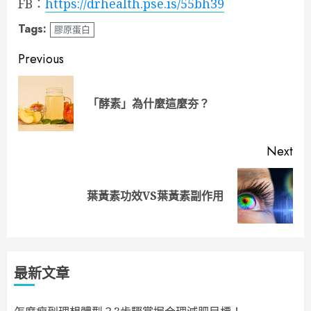
FB：
https://drhealth.pse.is/55bh39
Tags:
膠原蛋白
Continue
Previous
Reading
Pre
「酵素」為什麼這麼夯？
pos
Next
Next
葉黃素功效VS葉黃素副作用
post:
最新文章