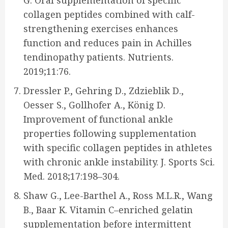
G. Oral supplementation of specific
collagen peptides combined with calf-
strengthening exercises enhances
function and reduces pain in Achilles
tendinopathy patients. Nutrients.
2019;11:76.
Dressler P., Gehring D., Zdzieblik D.,
Oesser S., Gollhofer A., König D.
Improvement of functional ankle
properties following supplementation
with specific collagen peptides in athletes
with chronic ankle instability. J. Sports Sci.
Med. 2018;17:198–304.
Shaw G., Lee-Barthel A., Ross M.L.R., Wang
B., Baar K. Vitamin C–enriched gelatin
supplementation before intermittent