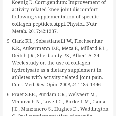
Koenig D. Corrigendum: Improvement of
activity-related knee joint discomfort
following supplementation of specific
collagen peptides. Appl. Physiol. Nutr.
Metab. 2017;42:1237.
Clark K.L., Sebastianelli W., Flechsenhar
K.R., Aukermann D.F., Meza F., Millard R.L.,
Deitch J.R., Sherbondy P.S., Albert A. 24-
Week study on the use of collagen
hydrolysate as a dietary supplement in
athletes with activity-related joint pain.
Curr. Med. Res. Opin. 2008;24:1485–1496.
Praet S.F.E., Purdam C.R., Welvaert M.,
Vlahovich N., Lovell G., Burke L.M., Gaida
J.E., Manzanero S., Hughes D., Waddington