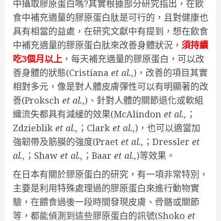
中攝取膠原蛋白嗎?其實根據部分研究指出，在飲
食中補充適量的膠原蛋白肽是可行的，且對健康也
具有相當的益處，在研究文獻中有提到，想在飲食
中補充適量的膠原蛋白肽來改善身體狀況，
須持續
吃3個月以上
，每天補充適量的膠原蛋白，可以改
善身體的狀態(Cristiana
et al.,
)，改善的項目其實
相對多元，像是對人體皮膚彈性可以有明顯著的改
善(Proksch
et al.,
)、針對人體的關節退化或軟組
織流失都具有減緩的效果(McAlindon
et al.,
；
Zdzieblik
et al.,
；Clark
et al.,
)，也可以適當加
強韌帶及筋膜的強度(Praet
et al.,
；Dressler
et
al.,
；Shaw
et al.,
；Baar
et al.,
)等效果。
在日本有關於膠原蛋白的研究，有一項非常特別，
主要是利用特殊處理過的膠原蛋白來進行動物實
驗，在餵食過後一段時間發現皮膚、骨骼或關節
等，都能偵測到這些膠原蛋白的訊號(Shoko
et