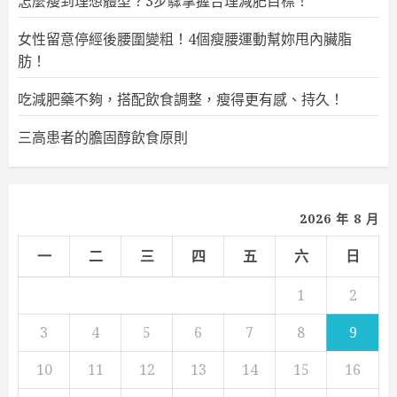
怎麼瘦到理想體型？3步驟掌握合理減肥目標！
女性留意停經後腰圍變粗！4個瘦腰運動幫妳甩內臟脂
肪！
吃減肥藥不夠，搭配飲食調整，瘦得更有感、持久！
三高患者的膽固醇飲食原則
2026 年 8 月
一
二
三
四
五
六
日
1
2
3
4
5
6
7
8
9
10
11
12
13
14
15
16