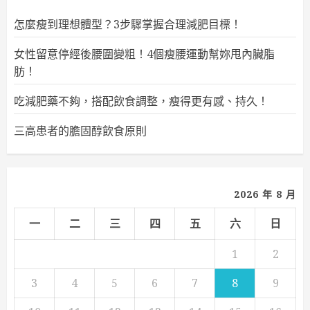
怎麼瘦到理想體型？3步驟掌握合理減肥目標！
女性留意停經後腰圍變粗！4個瘦腰運動幫妳甩內臟脂
肪！
吃減肥藥不夠，搭配飲食調整，瘦得更有感、持久！
三高患者的膽固醇飲食原則
2026 年 8 月
一
二
三
四
五
六
日
1
2
3
4
5
6
7
8
9