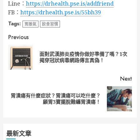
Line：
https://drhealth.pse.is/addfriend
FB：
https://drhealth.pse.is/55bh39
Tags:
胃脹氣
飲食習慣
Continue
Previous
Reading
面對武漢肺炎疫情你做好準備了嗎？1次
Pre
揭穿冠狀病毒網路傳言真偽！
pos
Next
胃潰瘍有什麼症狀？胃潰瘍可以吃什麼？
Next
顧胃3寶擺脫難纏胃潰瘍！
post:
最新文章